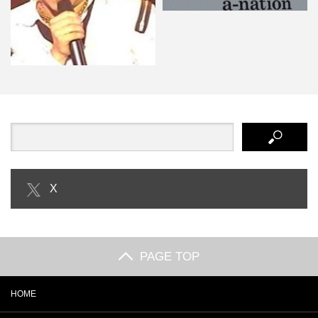
Acid Black Cherry a-nation20…
ABCのyasuはダイエットをしてい
X
た!?昔と今の変化に…
PAGE TOP
HOME